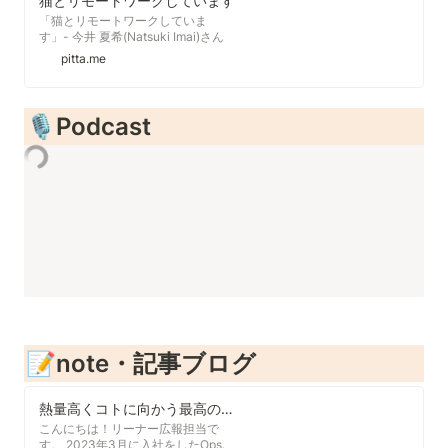
猫とリモートワークしています
「猫とリモートワークしていま
す」- 今井 夏希(Natsuki Imai)さん
pitta.me
🎙️Podcast
📝note・記事ブログ
熱量高くコトに向かう最高の仲間と青春する人生を送りたい。リーナーの未来を支える自分を目指して。｜Leaner（リーナー）
こんにちは！リーナー広報担当で
す。 2023年3月に入社をしたOps.