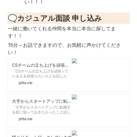
い！！！
🗨️カジュアル面談 申し込み
一緒に働いてくれる仲間を本当に本当に探してま
す！！
15分～お話できますので、お気軽に声かけてくださ
い！
CSチームの立ち上げを頑張っている人＆頑張りたい人とお話したい！
「CSチームの立ち上げを頑張って
いる人＆頑張りたい人とお話した
い！」- 今井 夏希(Natsuki Imai)さ
pitta.me
ん
大手からスタートアップに転職する前に知っておきたかったこと話します
「大手からスタートアップに転職す
る前に知っておきたかったこと話し
ます」- 今井 夏希(Natsuki Imai)さ
pitta.me
ん